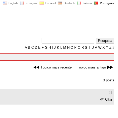
English
Français
Español
Deutsch
Italiano
Português
A
B
C
D
E
F
G
H
I
J
K
L
M
N
O
P
Q
R
S
T
U
V
W
X
Y
Z
#
Tópico mais recente
Tópico mais antigo
3 posts
#1
Citar