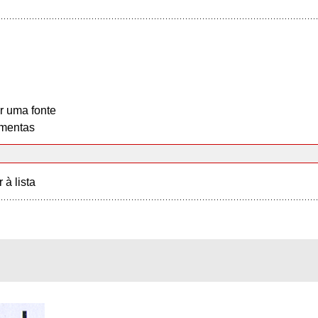
r uma fonte
mentas
r à lista