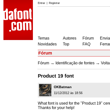
Entrar
|
Registrar
Temas
Autores
Fórum
Envia
Novidades
Top
FAQ
Ferra
Fórum
→
→
Fórum
Identificação de fontes
Volta
Product 19 font
OKBatman
11/12/2012 às 18:56
What font is used for the "Product 19" cer
Thanks for your help!