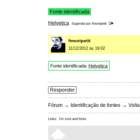
Fonte identificada
Helvetica
Sugerida por
fmontpetit
fmontpetit
11/12/2012 às 19:02
Fonte identificada:
Helvetica
Responder
→
→
Fórum
Identificação de fontes
Volta
Links:
On snot and fonts