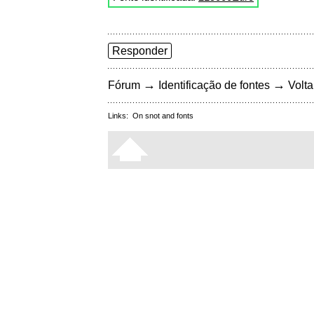
Responder
→
→
Fórum
Identificação de fontes
Volta
Links:
On snot and fonts