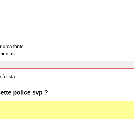
r uma fonte
mentas
r à lista
cette police svp ?