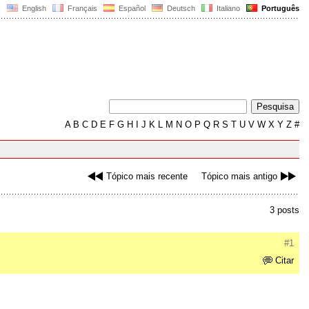
English
Français
Español
Deutsch
Italiano
Português
A
B
C
D
E
F
G
H
I
J
K
L
M
N
O
P
Q
R
S
T
U
V
W
X
Y
Z
#
Tópico mais recente
Tópico mais antigo
3 posts
#1
Citar