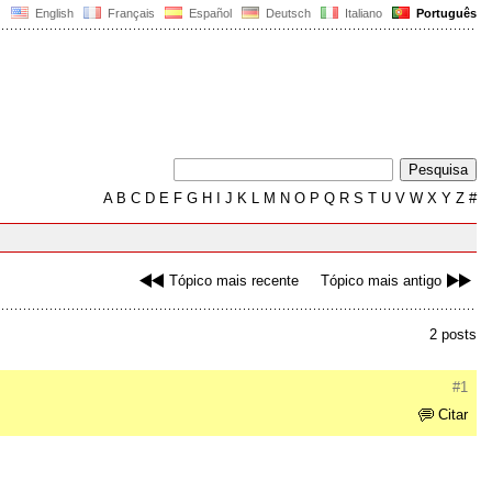
English
Français
Español
Deutsch
Italiano
Português
A
B
C
D
E
F
G
H
I
J
K
L
M
N
O
P
Q
R
S
T
U
V
W
X
Y
Z
#
Tópico mais recente
Tópico mais antigo
2 posts
#1
Citar