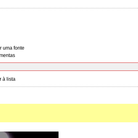
r uma fonte
mentas
r à lista