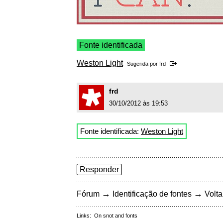
Fonte identificada
Weston Light
Sugerida por
frd
frd
30/10/2012 às 19:53
Fonte identificada:
Weston Light
Responder
→
→
Fórum
Identificação de fontes
Volta
Links:
On snot and fonts