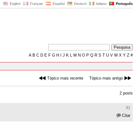
English
Français
Español
Deutsch
Italiano
Português
A
B
C
D
E
F
G
H
I
J
K
L
M
N
O
P
Q
R
S
T
U
V
W
X
Y
Z
#
Tópico mais recente
Tópico mais antigo
2 posts
#1
Citar