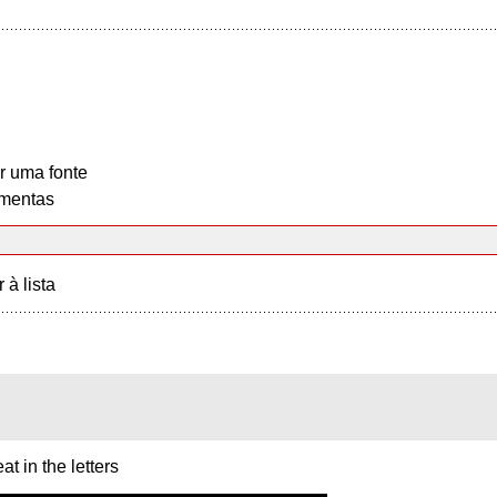
r uma fonte
mentas
r à lista
at in the letters