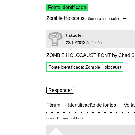
Fonte identificada
Zombie Holocaust
Sugerida por
t.stadler
t.stadler
22/10/2012 às 17:45
ZOMBIE HOLOCAUST FONT by Chad S
Fonte identificada:
Zombie Holocaust
Responder
→
→
Fórum
Identificação de fontes
Volta
Links:
On snot and fonts