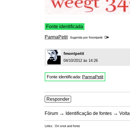
Fonte identificada
ParmaPetit
Sugerida por
fmontpetit
fmontpetit
04/10/2012 às 14:26
Fonte identificada:
ParmaPetit
Responder
→
→
Fórum
Identificação de fontes
Volta
Links:
On snot and fonts