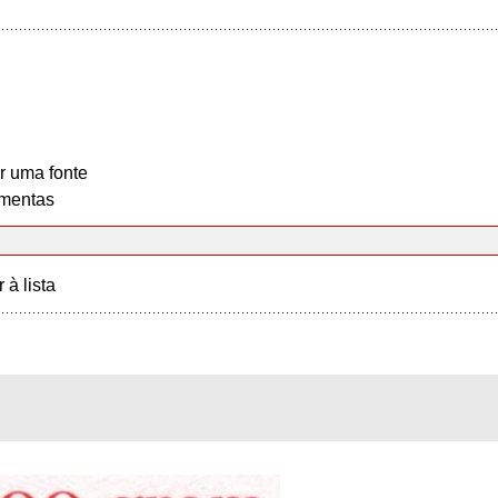
r uma fonte
mentas
r à lista