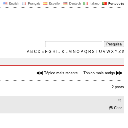
English
Français
Español
Deutsch
Italiano
Português
A
B
C
D
E
F
G
H
I
J
K
L
M
N
O
P
Q
R
S
T
U
V
W
X
Y
Z
#
Tópico mais recente
Tópico mais antigo
2 posts
#1
Citar