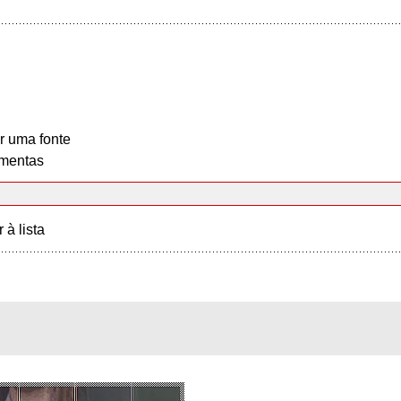
r uma fonte
mentas
r à lista