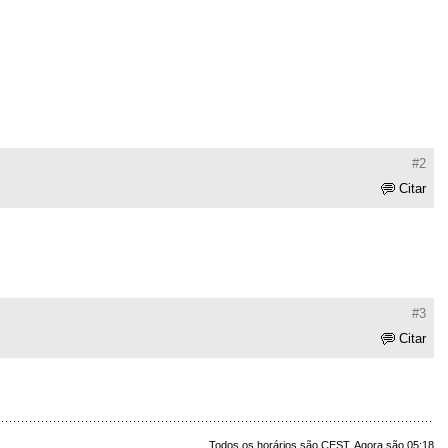
#2
Citar
#3
Citar
Todos os horários são CEST. Agora são 05:18