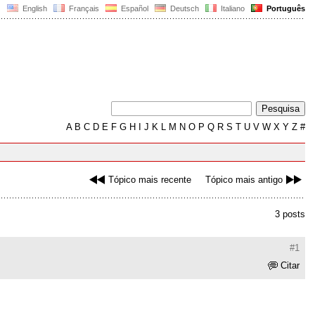
English
Français
Español
Deutsch
Italiano
Português
A
B
C
D
E
F
G
H
I
J
K
L
M
N
O
P
Q
R
S
T
U
V
W
X
Y
Z
#
Tópico mais recente
Tópico mais antigo
3 posts
#1
Citar