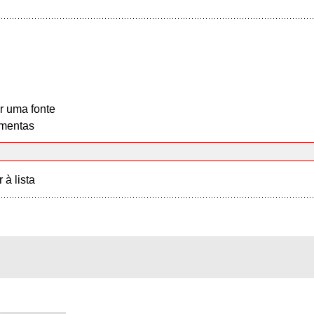
r uma fonte
mentas
r à lista