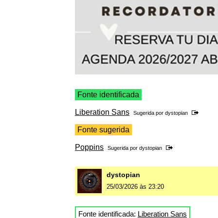
Fonte identificada
Liberation Sans
Sugerida por
dystopian
Fonte sugerida
Poppins
Sugerida por
dystopian
dystopian
25/03/2026 às 23:20
Fonte identificada:
Liberation Sans