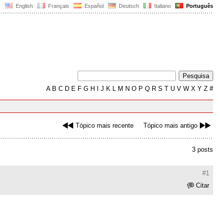
English
Français
Español
Deutsch
Italiano
Português
A
B
C
D
E
F
G
H
I
J
K
L
M
N
O
P
Q
R
S
T
U
V
W
X
Y
Z
#
Tópico mais recente
Tópico mais antigo
3 posts
#1
Citar