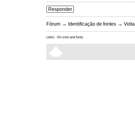
Responder
→
→
Fórum
Identificação de fontes
Volta
Links:
On snot and fonts