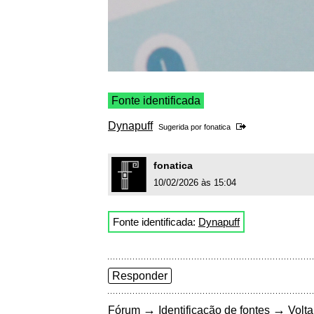
Fonte identificada
Dynapuff
Sugerida por
fonatica
fonatica
10/02/2026 às 15:04
Fonte identificada:
Dynapuff
Responder
→
→
Fórum
Identificação de fontes
Volta