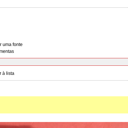
r uma fonte
mentas
r à lista