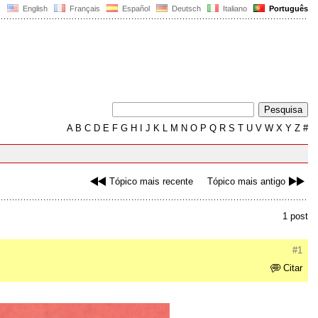
English
Français
Español
Deutsch
Italiano
Português
A
B
C
D
E
F
G
H
I
J
K
L
M
N
O
P
Q
R
S
T
U
V
W
X
Y
Z
#
Tópico mais recente
Tópico mais antigo
1 post
#1
Citar