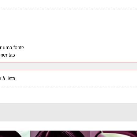
r uma fonte
mentas
r à lista