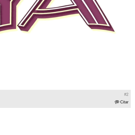
#2
Citar