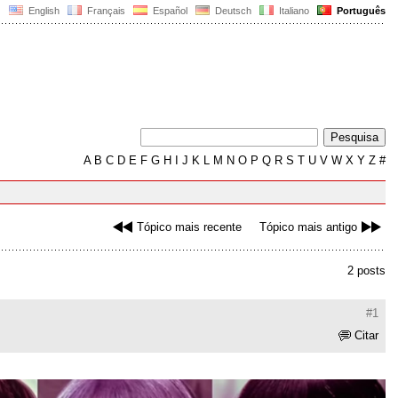
English
Français
Español
Deutsch
Italiano
Português
A
B
C
D
E
F
G
H
I
J
K
L
M
N
O
P
Q
R
S
T
U
V
W
X
Y
Z
#
Tópico mais recente
Tópico mais antigo
2 posts
#1
Citar