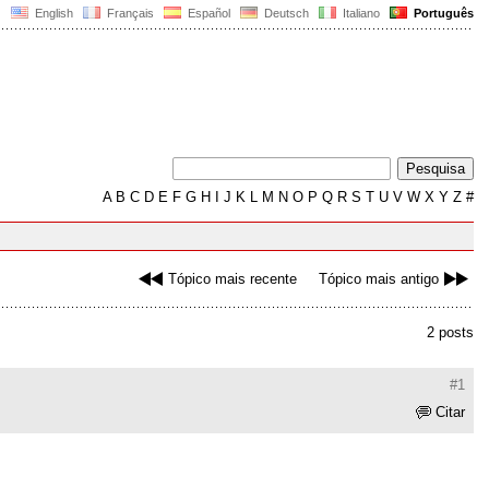
English
Français
Español
Deutsch
Italiano
Português
A
B
C
D
E
F
G
H
I
J
K
L
M
N
O
P
Q
R
S
T
U
V
W
X
Y
Z
#
Tópico mais recente
Tópico mais antigo
2 posts
#1
Citar