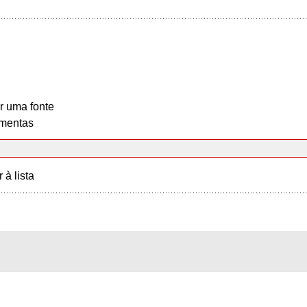
r uma fonte
mentas
r à lista