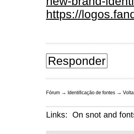
new-brand-identi
https://logos.fa
Responder
→
→
Fórum
Identificação de fontes
Volta
Links:
On snot and font