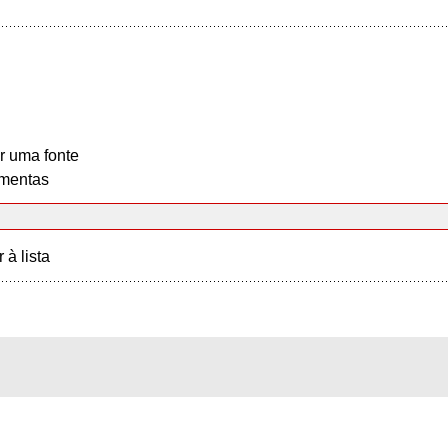
r uma fonte
mentas
r à lista