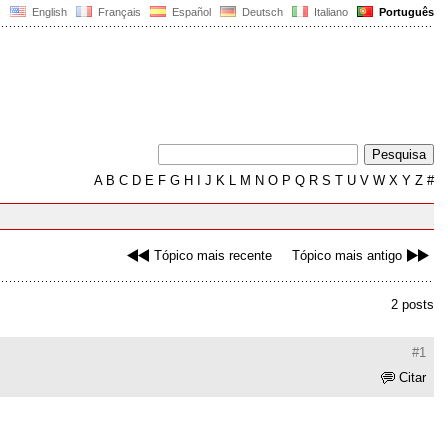
English
Français
Español
Deutsch
Italiano
Português
A
B
C
D
E
F
G
H
I
J
K
L
M
N
O
P
Q
R
S
T
U
V
W
X
Y
Z
#
Tópico mais recente
Tópico mais antigo
2 posts
#1
Citar