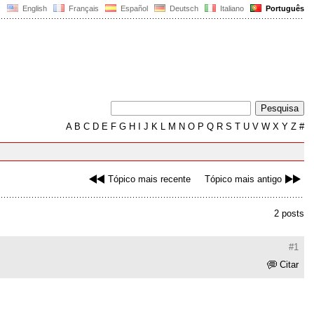
English
Français
Español
Deutsch
Italiano
Português
A
B
C
D
E
F
G
H
I
J
K
L
M
N
O
P
Q
R
S
T
U
V
W
X
Y
Z
#
Tópico mais recente
Tópico mais antigo
2 posts
#1
Citar