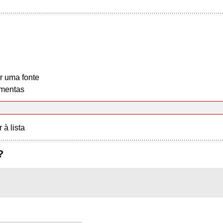
r uma fonte
mentas
r à lista
?