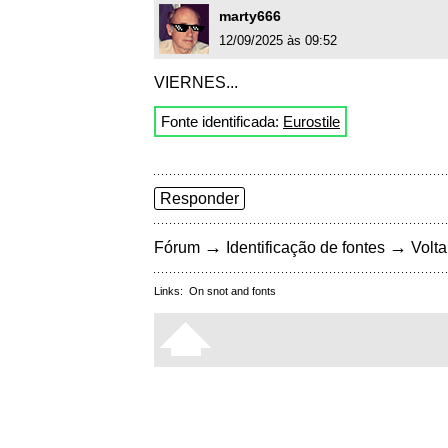
marty666
12/09/2025 às 09:52
VIERNES...
Fonte identificada:
Eurostile
Responder
→
→
Fórum
Identificação de fontes
Volta
Links:
On snot and fonts