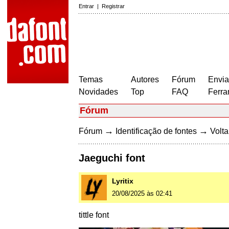
Entrar
|
Registrar
Temas
Autores
Fórum
Envia
Novidades
Top
FAQ
Ferra
Fórum
→
→
Fórum
Identificação de fontes
Volta
Jaeguchi font
Lyritix
20/08/2025 às 02:41
tittle font