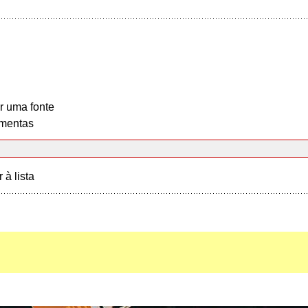
r uma fonte
mentas
r à lista