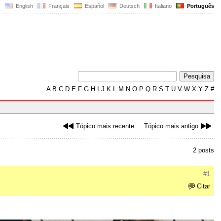
English
Français
Español
Deutsch
Italiano
Português
A
B
C
D
E
F
G
H
I
J
K
L
M
N
O
P
Q
R
S
T
U
V
W
X
Y
Z
#
Tópico mais recente
Tópico mais antigo
2 posts
#1
Citar