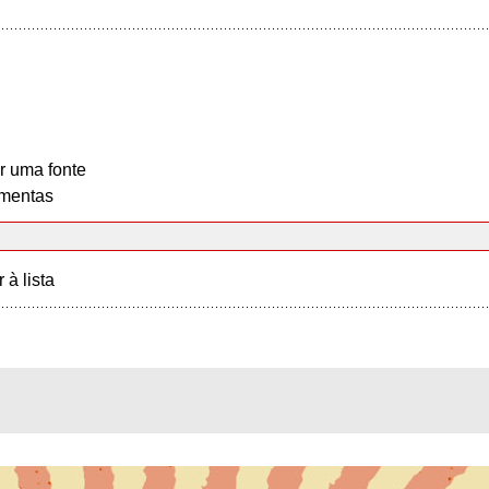
r uma fonte
mentas
r à lista