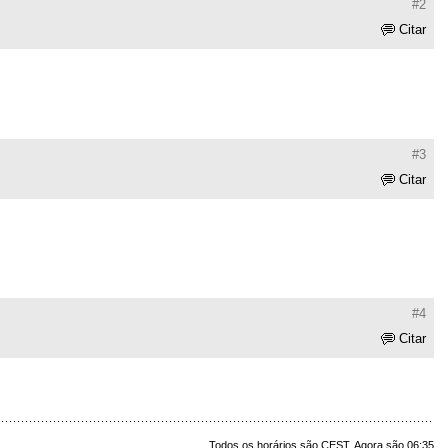
#2
Citar
#3
Citar
#4
Citar
Todos os horários são CEST. Agora são 06:35