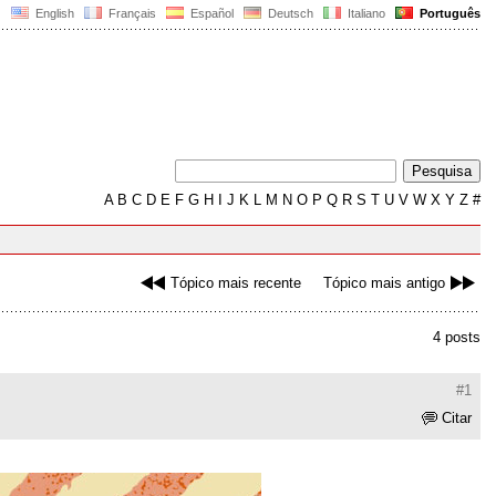
English
Français
Español
Deutsch
Italiano
Português
A
B
C
D
E
F
G
H
I
J
K
L
M
N
O
P
Q
R
S
T
U
V
W
X
Y
Z
#
Tópico mais recente
Tópico mais antigo
4 posts
#1
Citar