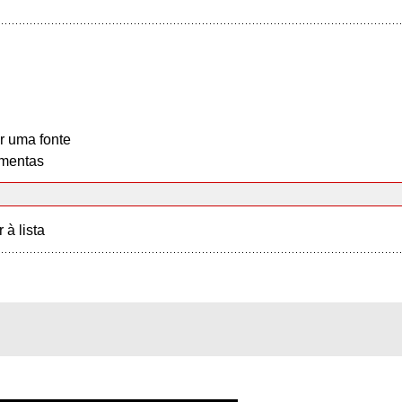
r uma fonte
mentas
r à lista