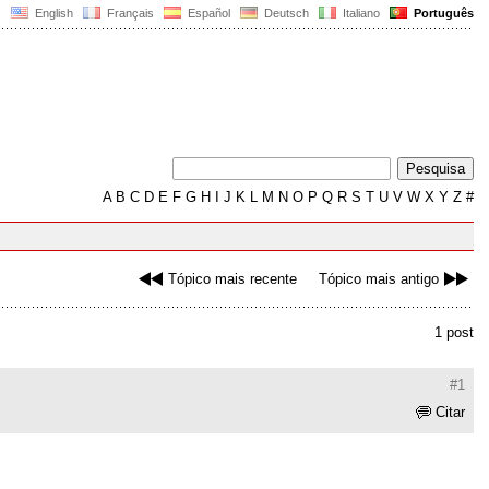
English
Français
Español
Deutsch
Italiano
Português
A
B
C
D
E
F
G
H
I
J
K
L
M
N
O
P
Q
R
S
T
U
V
W
X
Y
Z
#
Tópico mais recente
Tópico mais antigo
1 post
#1
Citar