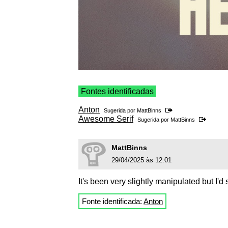
Fontes identificadas
Anton
Sugerida por
MattBinns
Awesome Serif
Sugerida por
MattBinns
MattBinns
29/04/2025 às 12:01
It's been very slightly manipulated but I'd s
Fonte identificada:
Anton