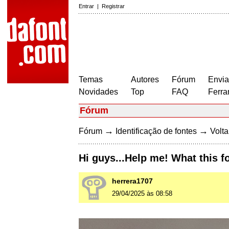
Entrar
|
Registrar
Temas
Autores
Fórum
Envia
Novidades
Top
FAQ
Ferra
Fórum
→
→
Fórum
Identificação de fontes
Volta
Hi guys...Help me! What this f
herrera1707
29/04/2025 às 08:58