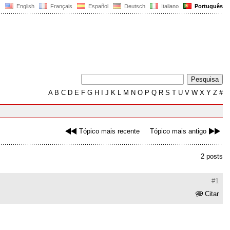
English
Français
Español
Deutsch
Italiano
Português
A
B
C
D
E
F
G
H
I
J
K
L
M
N
O
P
Q
R
S
T
U
V
W
X
Y
Z
#
Tópico mais recente
Tópico mais antigo
2 posts
#1
Citar