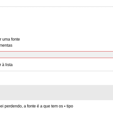
r uma fonte
mentas
r à lista
i perdendo, a fonte é a que tem os • tipo