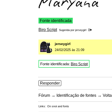
Fonte identificada
Biro Script
Sugerida por
jerseygirl
jerseygirl
24/02/2025 às 21:09
Fonte identificada:
Biro Script
Responder
→
→
Fórum
Identificação de fontes
Volta
Links:
On snot and fonts