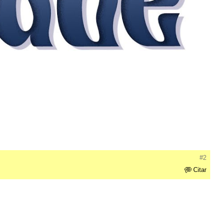
#2
Citar