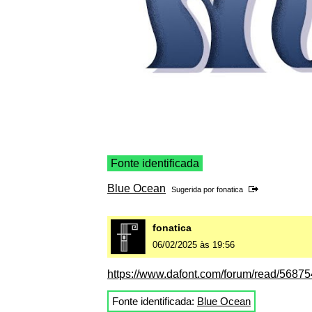
Fonte identificada
Blue Ocean
Sugerida por
fonatica
fonatica
06/02/2025 às 19:56
https://www.dafont.com/forum/read/568754/
Fonte identificada:
Blue Ocean