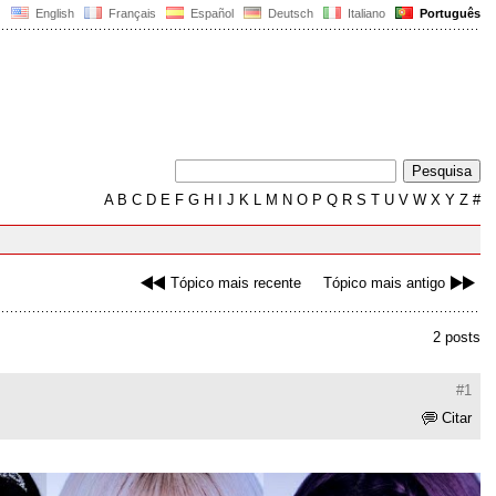
English
Français
Español
Deutsch
Italiano
Português
A
B
C
D
E
F
G
H
I
J
K
L
M
N
O
P
Q
R
S
T
U
V
W
X
Y
Z
#
Tópico mais recente
Tópico mais antigo
2 posts
#1
Citar