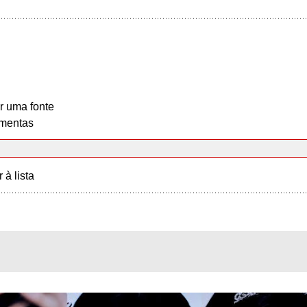
r uma fonte
mentas
r à lista