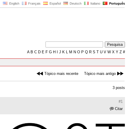
English
Français
Español
Deutsch
Italiano
Português
A
B
C
D
E
F
G
H
I
J
K
L
M
N
O
P
Q
R
S
T
U
V
W
X
Y
Z
#
Tópico mais recente
Tópico mais antigo
3 posts
#1
Citar