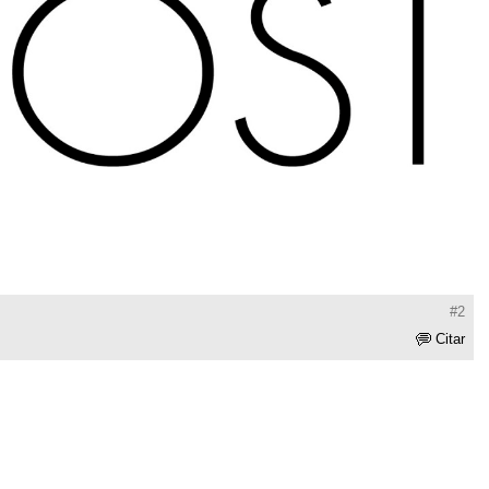
#2
Citar