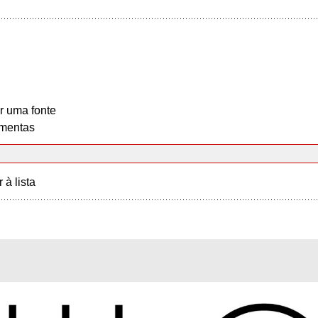
r uma fonte
mentas
r à lista