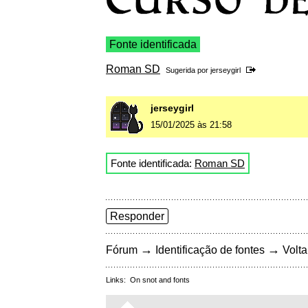
Fonte identificada
Roman SD
Sugerida por
jerseygirl
jerseygirl
15/01/2025 às 21:58
Fonte identificada:
Roman SD
Responder
→
→
Fórum
Identificação de fontes
Volta
Links:
On snot and fonts