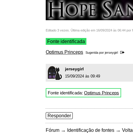
Editado 3 vezes. Última edição em 16/09/2024 às 06:44 por 
Fonte identificada
Optimus Princeps
Sugerida por
jerseygirl
jerseygirl
15/09/2024 às 09:49
Fonte identificada:
Optimus Princeps
Responder
→
→
Fórum
Identificação de fontes
Volta