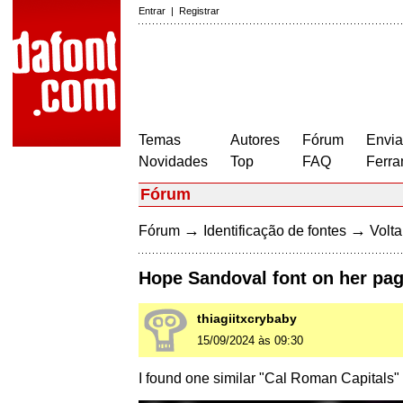
Entrar
|
Registrar
Temas
Autores
Fórum
Envia
Novidades
Top
FAQ
Ferra
Fórum
→
→
Fórum
Identificação de fontes
Volta
Hope Sandoval font on her pa
thiagiitxcrybaby
15/09/2024 às 09:30
I found one similar "Cal Roman Capitals" b