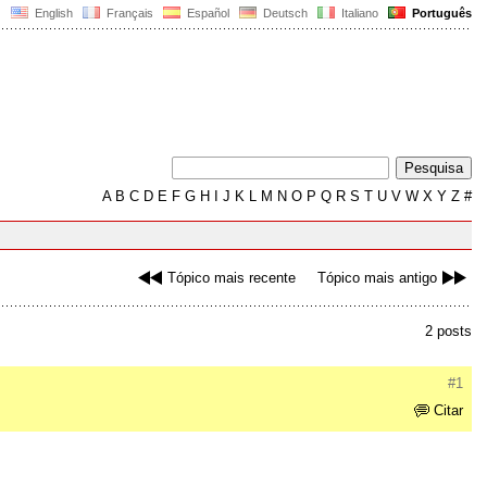
English
Français
Español
Deutsch
Italiano
Português
A
B
C
D
E
F
G
H
I
J
K
L
M
N
O
P
Q
R
S
T
U
V
W
X
Y
Z
#
Tópico mais recente
Tópico mais antigo
2 posts
#1
Citar