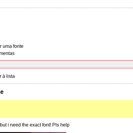
r uma fonte
mentas
r à lista
ge
ut i need the exact font! Pls help