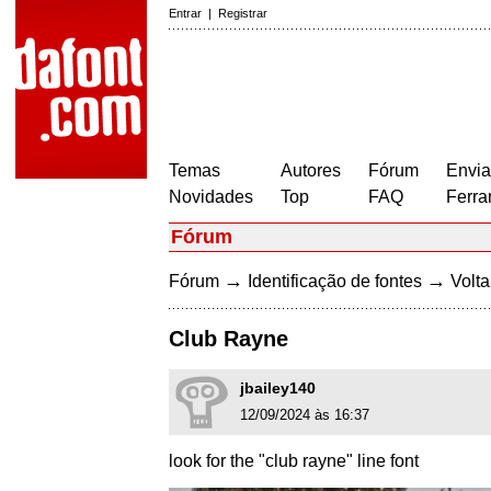
Entrar
|
Registrar
Temas
Autores
Fórum
Envia
Novidades
Top
FAQ
Ferra
Fórum
→
→
Fórum
Identificação de fontes
Volta
Club Rayne
jbailey140
12/09/2024 às 16:37
look for the "club rayne" line font