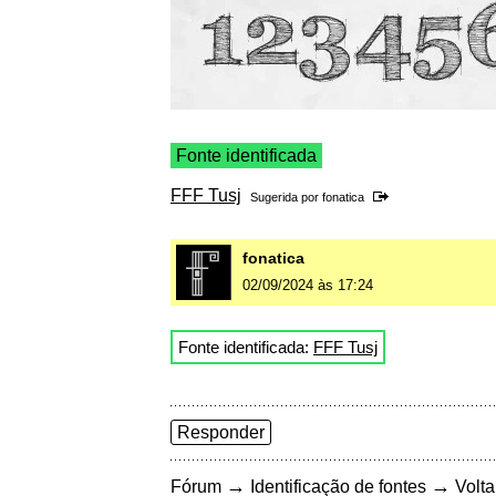
Fonte identificada
FFF Tusj
Sugerida por
fonatica
fonatica
02/09/2024 às 17:24
Fonte identificada:
FFF Tusj
Responder
→
→
Fórum
Identificação de fontes
Volta