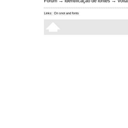
→
→
Fórum
Identificação de fontes
Volta
Links:
On snot and fonts