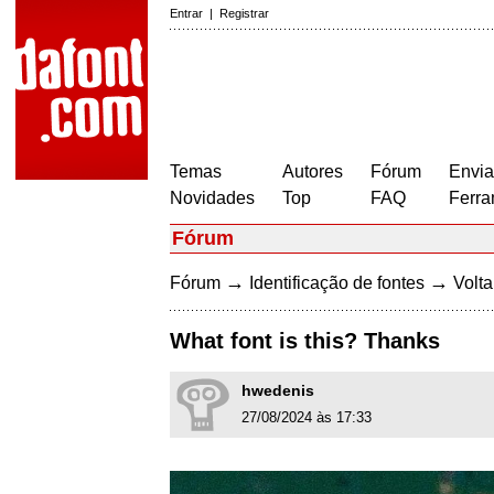
Entrar
|
Registrar
Temas
Autores
Fórum
Envia
Novidades
Top
FAQ
Ferra
Fórum
→
→
Fórum
Identificação de fontes
Volta
What font is this? Thanks
hwedenis
27/08/2024 às 17:33