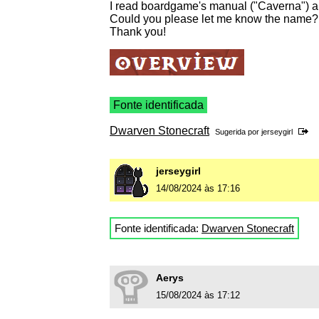
I read boardgame's manual ("Caverna"
) 
Could you please let me know the name?
Thank you!
Fonte identificada
Dwarven Stonecraft
Sugerida por
jerseygirl
jerseygirl
14/08/2024 às 17:16
Fonte identificada:
Dwarven Stonecraft
Aerys
15/08/2024 às 17:12