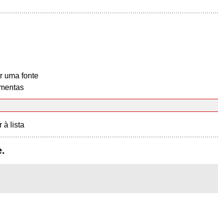
r uma fonte
mentas
r à lista
.