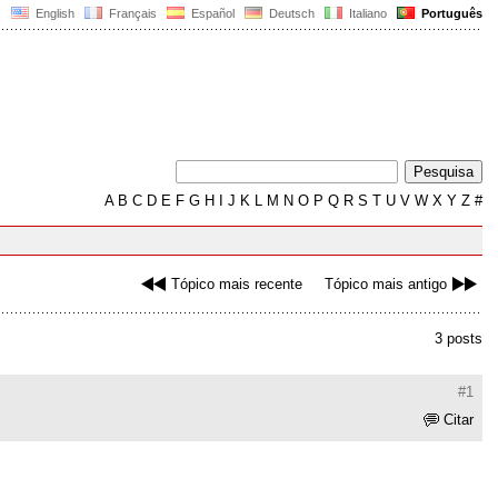
English
Français
Español
Deutsch
Italiano
Português
A
B
C
D
E
F
G
H
I
J
K
L
M
N
O
P
Q
R
S
T
U
V
W
X
Y
Z
#
Tópico mais recente
Tópico mais antigo
3 posts
#1
Citar