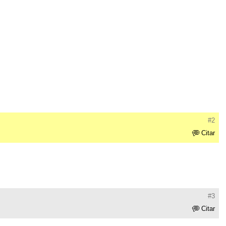
#2
Citar
#3
Citar