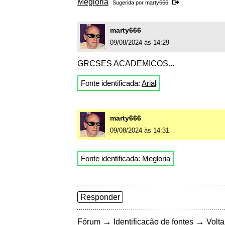
Megloria
Sugerida por
marty666
marty666
09/08/2024 às 14:29
GRCSES ACADEMICOS...
Fonte identificada:
Arial
marty666
09/08/2024 às 14:31
Fonte identificada:
Megloria
Responder
→
→
Fórum
Identificação de fontes
Volta