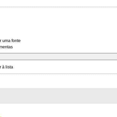
r uma fonte
mentas
r à lista