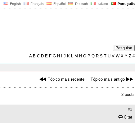
English
Français
Español
Deutsch
Italiano
Português
A
B
C
D
E
F
G
H
I
J
K
L
M
N
O
P
Q
R
S
T
U
V
W
X
Y
Z
#
Tópico mais recente
Tópico mais antigo
2 posts
#1
Citar