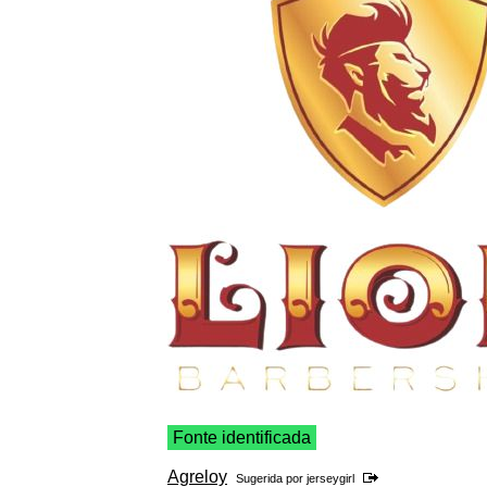
Fonte identificada
Agreloy
Sugerida por
jerseygirl