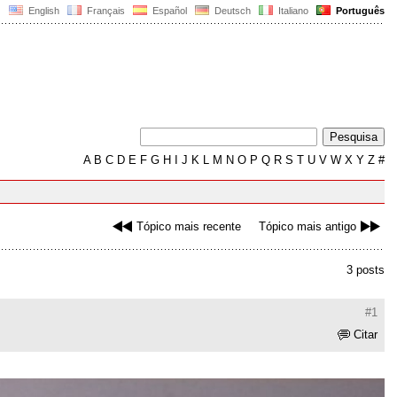
English
Français
Español
Deutsch
Italiano
Português
A
B
C
D
E
F
G
H
I
J
K
L
M
N
O
P
Q
R
S
T
U
V
W
X
Y
Z
#
Tópico mais recente
Tópico mais antigo
3 posts
#1
Citar