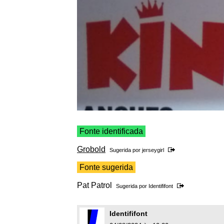
Fonte identificada
Grobold
Sugerida por
jerseygirl
Fonte sugerida
Pat Patrol
Sugerida por
Identififont
Identififont