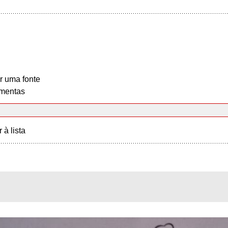
r uma fonte
mentas
r à lista