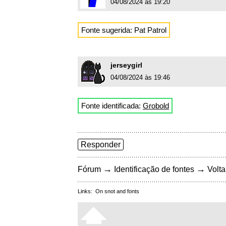
04/08/2024 às 19:20
Fonte sugerida: Pat Patrol
jerseygirl
04/08/2024 às 19:46
Fonte identificada:
Grobold
Responder
→
→
Fórum
Identificação de fontes
Volta
Links:
On snot and fonts