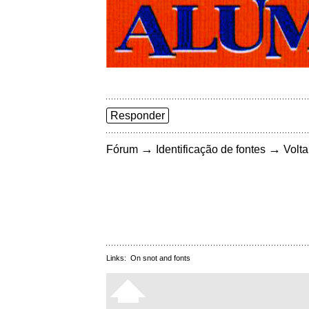
Responder
→
→
Fórum
Identificação de fontes
Volta
Links:
On snot and fonts