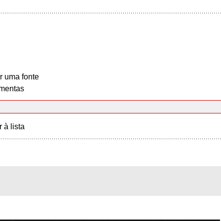
r uma fonte
mentas
r à lista