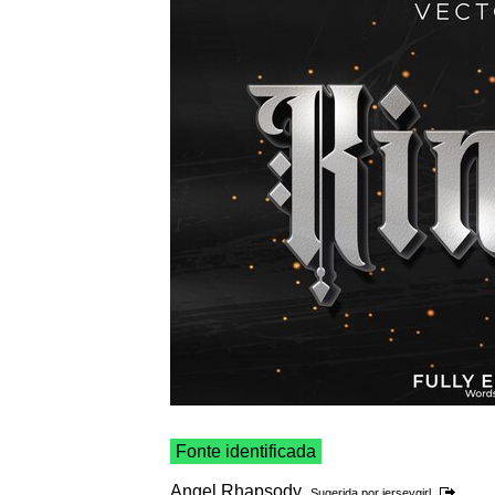
Fonte identificada
Angel Rhapsody
Sugerida por
jerseygirl