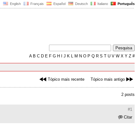
English
Français
Español
Deutsch
Italiano
Português
A
B
C
D
E
F
G
H
I
J
K
L
M
N
O
P
Q
R
S
T
U
V
W
X
Y
Z
#
Tópico mais recente
Tópico mais antigo
2 posts
#1
Citar