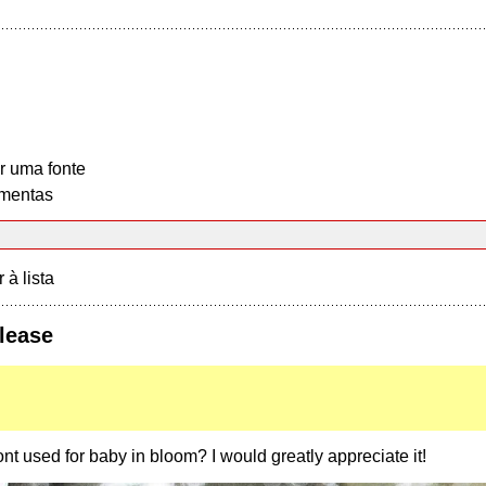
r uma fonte
mentas
r à lista
lease
nt used for baby in bloom? I would greatly appreciate it!