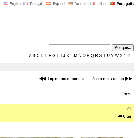
English
Français
Español
Deutsch
Italiano
Português
A
B
C
D
E
F
G
H
I
J
K
L
M
N
O
P
Q
R
S
T
U
V
W
X
Y
Z
#
Tópico mais recente
Tópico mais antigo
2 posts
#1
Citar