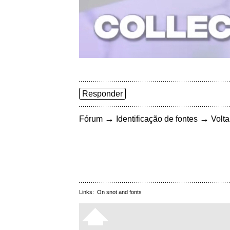
Responder
→
→
Fórum
Identificação de fontes
Volta
Links:
On snot and fonts