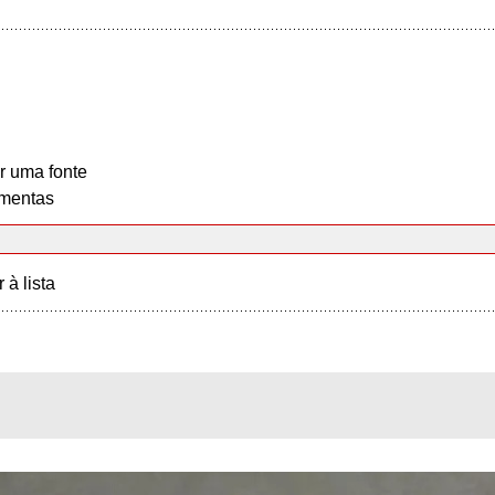
r uma fonte
mentas
r à lista