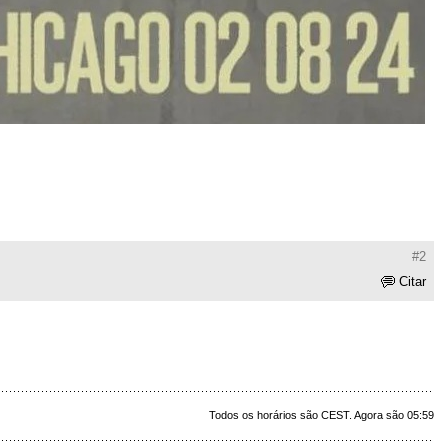
#2
Citar
Todos os horários são CEST. Agora são 05:59