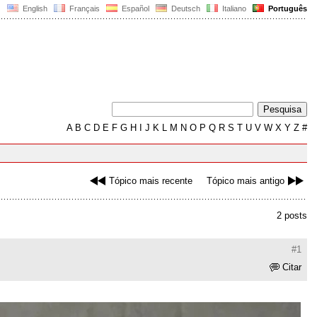
English
Français
Español
Deutsch
Italiano
Português
A
B
C
D
E
F
G
H
I
J
K
L
M
N
O
P
Q
R
S
T
U
V
W
X
Y
Z
#
Tópico mais recente
Tópico mais antigo
2 posts
#1
Citar