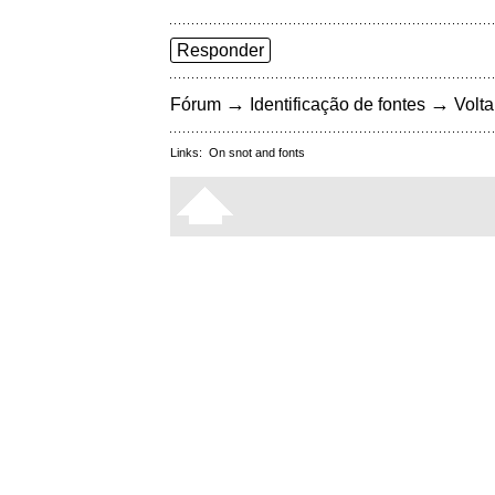
Responder
→
→
Fórum
Identificação de fontes
Volta
Links:
On snot and fonts