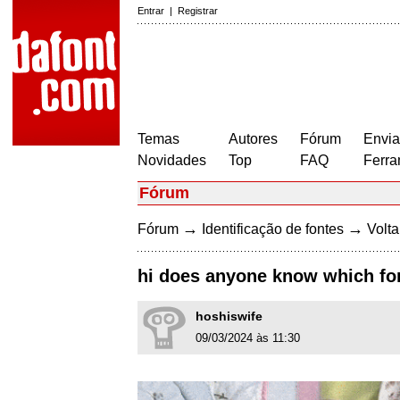
Entrar
|
Registrar
Temas
Autores
Fórum
Envia
Novidades
Top
FAQ
Ferra
Fórum
→
→
Fórum
Identificação de fontes
Volta
hi does anyone know which fon
hoshiswife
09/03/2024 às 11:30