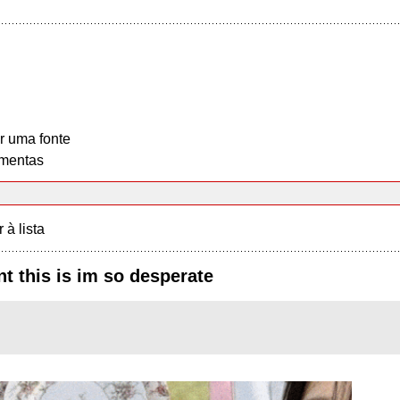
r uma fonte
mentas
r à lista
t this is im so desperate