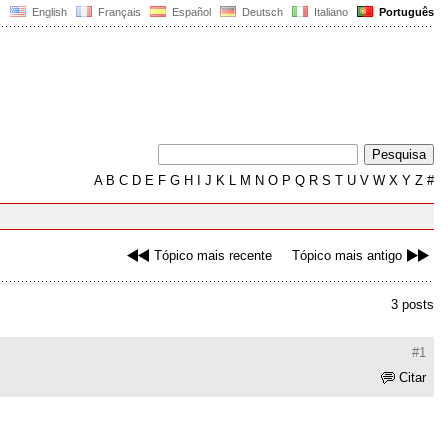
English
Français
Español
Deutsch
Italiano
Português
A
B
C
D
E
F
G
H
I
J
K
L
M
N
O
P
Q
R
S
T
U
V
W
X
Y
Z
#
Tópico mais recente
Tópico mais antigo
3 posts
#1
Citar