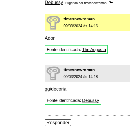
Debussy
Sugerida por
timesnewroman
timesnewroman
09/03/2024 às 14:16
Ador
Fonte identificada:
The Augusta
timesnewroman
09/03/2024 às 14:18
gg/decoria
Fonte identificada:
Debussy
Responder