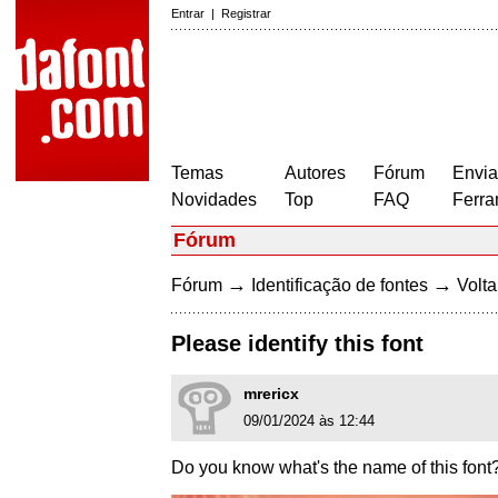
Entrar
|
Registrar
Temas
Autores
Fórum
Envia
Novidades
Top
FAQ
Ferra
Fórum
→
→
Fórum
Identificação de fontes
Volta
Please identify this font
mrericx
09/01/2024 às 12:44
Do you know what's the name of this font