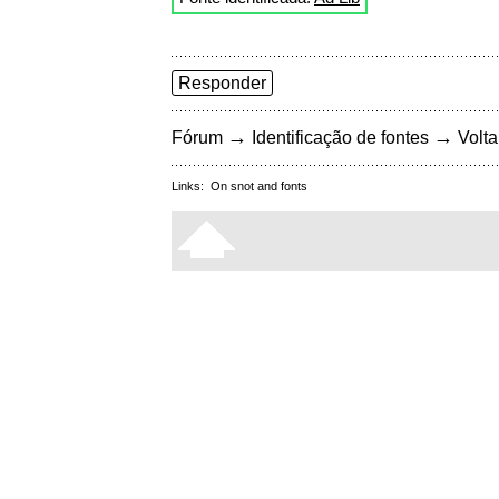
Responder
→
→
Fórum
Identificação de fontes
Volta
Links:
On snot and fonts