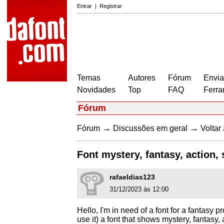
Entrar
|
Registrar
Temas
Autores
Fórum
Envia
Novidades
Top
FAQ
Ferra
Fórum
→
→
Fórum
Discussões em geral
Voltar 
Font mystery, fantasy, action, 
rafaeldias123
31/12/2023 às 12:00
Hello, I'm in need of a font for a fantasy 
use it) a font that shows mystery, fantasy,