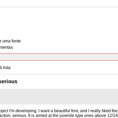
r uma fonte
mentas
à lista
serious
project I'm developing. I want a beautiful font, and I really liked
 action, serious. It is aimed at the juvenile type ones above 12/1