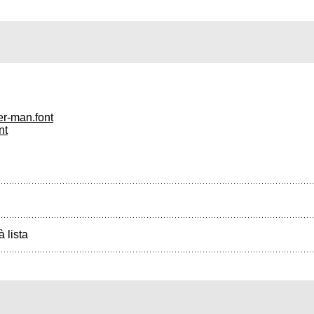
er-man.font
nt
à lista