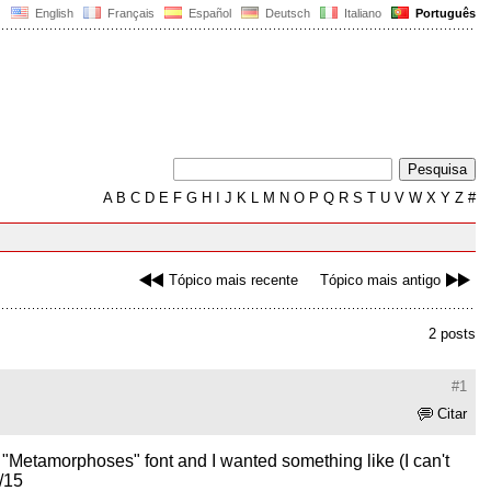
English
Français
Español
Deutsch
Italiano
Português
A
B
C
D
E
F
G
H
I
J
K
L
M
N
O
P
Q
R
S
T
U
V
W
X
Y
Z
#
Tópico mais recente
Tópico mais antigo
2 posts
#1
Citar
 the "Metamorphoses" font and I wanted something like (I can't
4/15