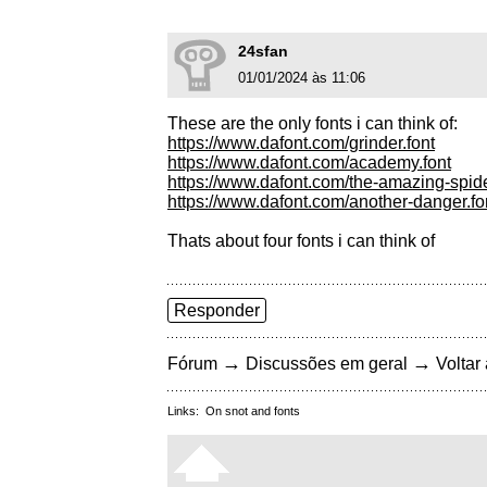
24sfan
01/01/2024 às 11:06
These are the only fonts i can think of:
https://www.dafont.com/grinder.font
https://www.dafont.com/academy.font
https://www.dafont.com/the-amazing-spid
https://www.dafont.com/another-danger.fo
Thats about four fonts i can think of
Responder
→
→
Fórum
Discussões em geral
Voltar 
Links:
On snot and fonts