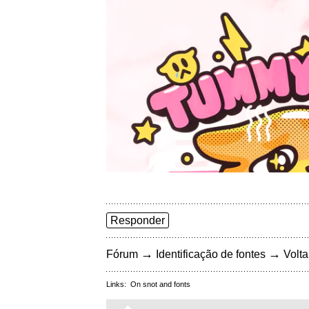
Responder
→
→
Fórum
Identificação de fontes
Volta
Links:
On snot and fonts