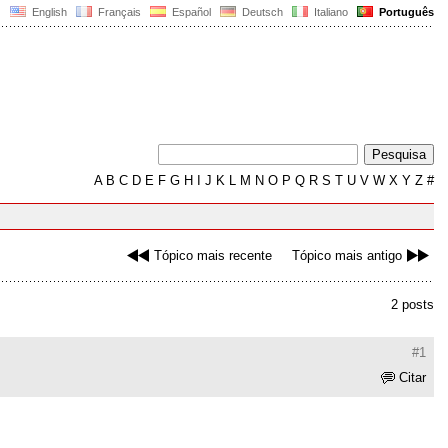
English
Français
Español
Deutsch
Italiano
Português
A
B
C
D
E
F
G
H
I
J
K
L
M
N
O
P
Q
R
S
T
U
V
W
X
Y
Z
#
Tópico mais recente
Tópico mais antigo
2 posts
#1
Citar