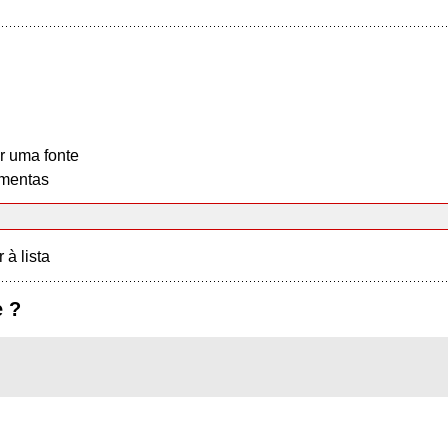
r uma fonte
mentas
r à lista
e ?