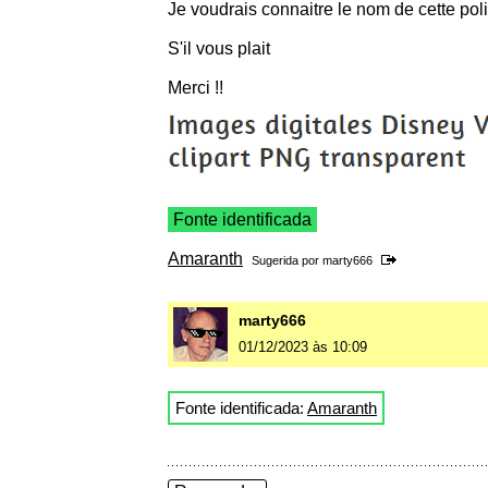
Je voudrais connaitre le nom de cette pol
S'il vous plait
Merci !!
Fonte identificada
Amaranth
Sugerida por
marty666
marty666
01/12/2023 às 10:09
Fonte identificada:
Amaranth