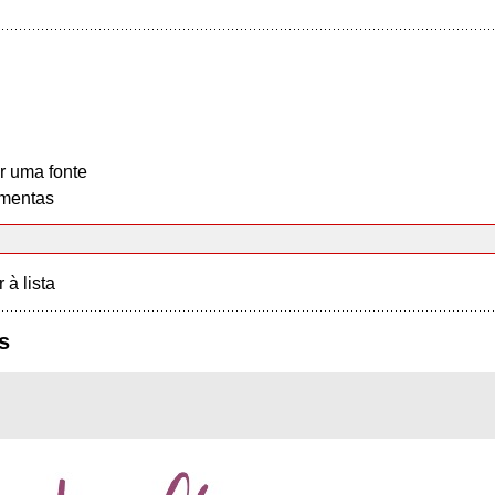
r uma fonte
mentas
r à lista
s