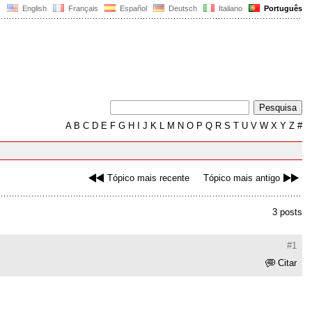
English
Français
Español
Deutsch
Italiano
Português
A
B
C
D
E
F
G
H
I
J
K
L
M
N
O
P
Q
R
S
T
U
V
W
X
Y
Z
#
Tópico mais recente
Tópico mais antigo
3 posts
#1
Citar