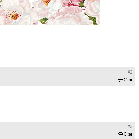
#2
Citar
#3
Citar