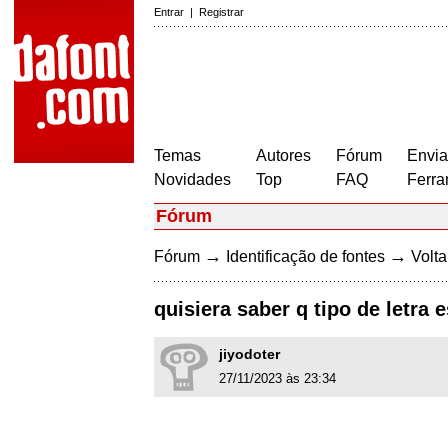
Entrar
|
Registrar
Temas
Autores
Fórum
Envia
Novidades
Top
FAQ
Ferra
Fórum
→
→
Fórum
Identificação de fontes
Volta
quisiera saber q tipo de letra e
jiyodoter
27/11/2023 às 23:34