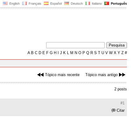
English
Français
Español
Deutsch
Italiano
Português
A
B
C
D
E
F
G
H
I
J
K
L
M
N
O
P
Q
R
S
T
U
V
W
X
Y
Z
#
Tópico mais recente
Tópico mais antigo
2 posts
#1
Citar