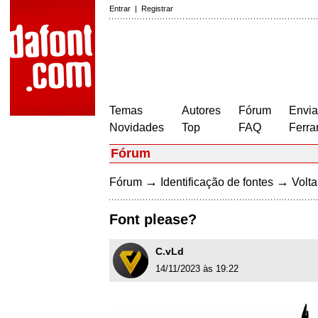
Entrar
|
Registrar
Temas
Autores
Fórum
Envia
Novidades
Top
FAQ
Ferra
Fórum
→
→
Fórum
Identificação de fontes
Volta
Font please?
C.vLd
14/11/2023 às 19:22