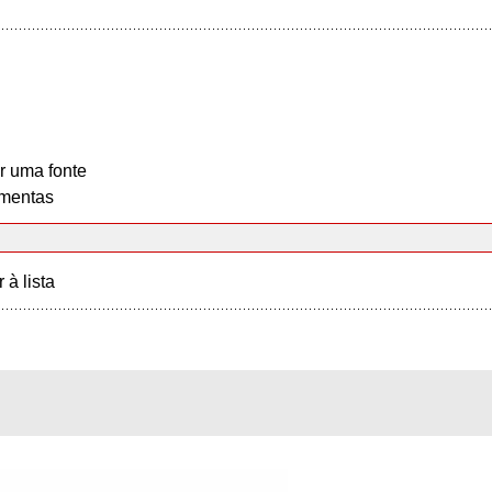
r uma fonte
mentas
r à lista